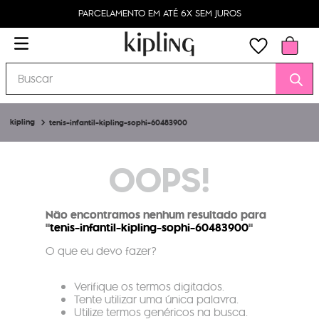
PARCELAMENTO EM ATÉ 6X SEM JUROS
Buscar
tenis-infantil-kipling-sophi-60483900
OOPS!
Não encontramos nenhum resultado para
"
tenis-infantil-kipling-sophi-60483900
"
O que eu devo fazer?
Verifique os termos digitados.
Tente utilizar uma única palavra.
Utilize termos genéricos na busca.