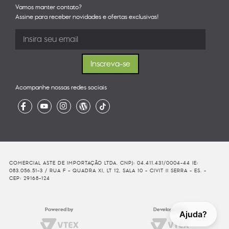
Vamos manter contato?
Assine para receber novidades e ofertas exclusivas!
Acompanhe nossas redes sociais
COMERCIAL ASTE DE IMPORTAÇÃO LTDA. CNPJ: 04.411.431/0004-44 IE:
083.056.51-3 / RUA F - QUADRA XI, LT 12, SALA 10 - CIVIT II SERRA - ES. -
CEP: 29168-124
Powered by
Developed By
Ajuda?