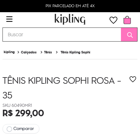
PIX PARCELADO EM ATÉ 4X
Buscar
Calçados
Tênis
Tênis Kipling Sophi
TÊNIS KIPLING SOPHI
ROSA -
35
60490MR1
R$
299
,
00
Comparar