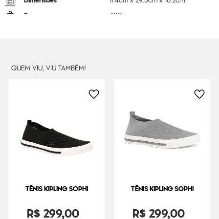
Dimensões
11.4
cm x
29.5
cm x
16.2
cm
Peso
400
g
QUEM VIU, VIU TAMBÉM!
TÊNIS KIPLING SOPHI
TÊNIS KIPLING SOPHI
R$
299
,
00
R$
299
,
00