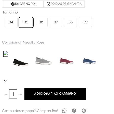
5% OFF NO PIX
90 DIAS DE GARANTIA
Tamanho
34
35
36
37
38
39
Cor original:
Metallic Rose
ADICIONAR AO CARRINHO
－
＋