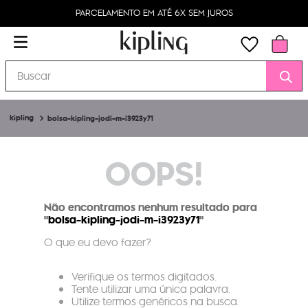
PARCELAMENTO EM ATÉ 6X SEM JUROS
Buscar
bolsa-kipling-jodi-m-i3923y71
OOPS!
Não encontramos nenhum resultado para
"
bolsa-kipling-jodi-m-i3923y71
"
O que eu devo fazer?
Verifique os termos digitados.
Tente utilizar uma única palavra.
Utilize termos genéricos na busca.