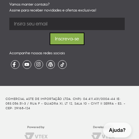
Vamos manter contato?
Assine para receber novidades e ofertas exclusivas!
Acompanhe nossas redes sociais
COMERCIAL ASTE DE IMPORTAÇÃO LTDA. CNPJ: 04.411.431/0004-44 IE:
083.056.51-3 / RUA F - QUADRA XI, LT 12, SALA 10 - CIVIT II SERRA - ES. -
CEP: 29168-124
Powered by
Developed By
Ajuda?