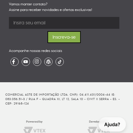
Vamos manter contato?
Assine para receber novidades e ofertas exclusivas!
Acompanhe nossas redes sociais
COMERCIAL ASTE DE IMPORTAÇÃO LTDA. CNPJ: 04.411.431/0004-44 IE:
083.056.51-3 / RUA F - QUADRA XI, LT 12, SALA 10 - CIVIT II SERRA - ES. -
CEP: 29168-124
Powered by
Developed By
Ajuda?