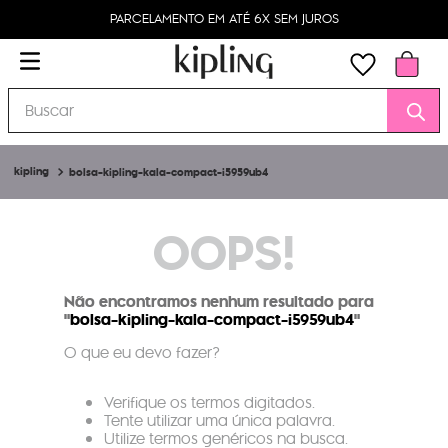
PARCELAMENTO EM ATÉ 6X SEM JUROS
Buscar
bolsa-kipling-kala-compact-i5959ub4
OOPS!
Não encontramos nenhum resultado para
"
bolsa-kipling-kala-compact-i5959ub4
"
O que eu devo fazer?
Verifique os termos digitados.
Tente utilizar uma única palavra.
Utilize termos genéricos na busca.