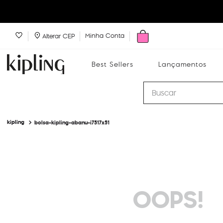
Minha Conta
Alterar CEP
Best Sellers
Lançamentos
Buscar
bolsa-kipling-abanu-i7517x51
Best Sellers
Lançamentos
Bolsas
OOPS!