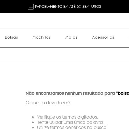
PARCELAMENTO EM ATÉ 6X SEM JUROS
Bolsas
Mochilas
Malas
Acessórios
Mochilas
Malas
Acessórios
Escolares
Não encontramos nenhum resultado para "
bolsa
O que eu devo fazer?
Verifique os termos digitados.
Tente utilizar uma única palavra.
Utilize termos genéricos na busca.