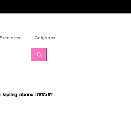
Escolares
Calçados
Calçados
Alterar
Minha
Conta
CEP
-kipling-abanu-i7517x51
"