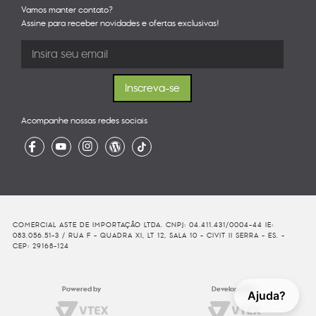
Vamos manter contato?
Assine para receber novidades e ofertas exclusivas!
Acompanhe nossas redes sociais
COMERCIAL ASTE DE IMPORTAÇÃO LTDA. CNPJ: 04.411.431/0004-44 IE:
083.056.51-3 / RUA F - QUADRA XI, LT 12, SALA 10 - CIVIT II SERRA - ES. -
CEP: 29168-124
Powered by
Developed By
Ajuda?