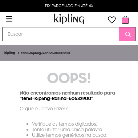
PIX PARCELADO EM ATÉ 4X
Buscar
tenis-kipling-karina-60632900
OOPS!
Não encontramos nenhum resultado para
"
tenis-kipling-karina-60632900
"
O que eu devo fazer?
Verifique os termos digitados.
Tente utilizar uma única palavra.
Utilize termos genéricos na busca.