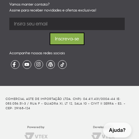
Vamos manter contato?
Assine para receber novidades e ofertas exclusivas!
Acompanhe nossas redes sociais
COMERCIAL ASTE DE IMPORTAÇÃO LTDA. CNPJ: 04.411.431/0004-44 IE:
083.056.51-3 / RUA F - QUADRA XI, LT 12, SALA 10 - CIVIT II SERRA - ES. -
CEP: 29168-124
Powered by
Developed By
Ajuda?