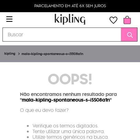
PARCELAMENTO EM ATÉ 6X SEM JUROS
Buscar
mala-kipling-spontaneous-s-i5508a1n
OOPS!
Não encontramos nenhum resultado para
"
mala-kipling-spontaneous-s-i5508a1n
"
O que eu devo fazer?
Verifique os termos digitados.
Tente utilizar uma única palavra.
Utilize termos genéricos na busca.