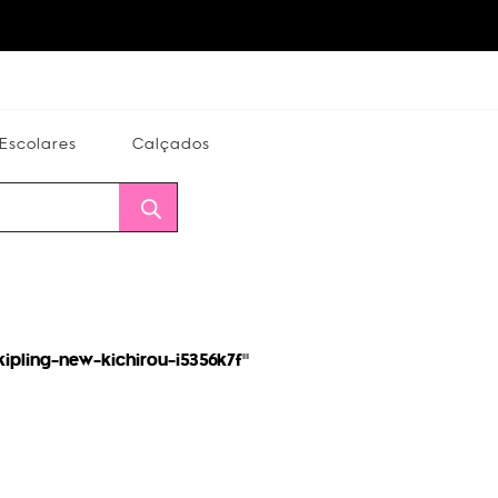
Escolares
Calçados
Calçados
Alterar
Minha
Conta
CEP
kipling-new-kichirou-i5356k7f
"