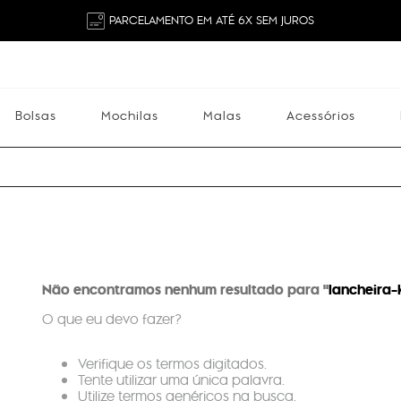
PARCELAMENTO EM ATÉ 6X SEM JUROS
Bolsas
Mochilas
Malas
Acessórios
Mochilas
Malas
Acessórios
Escolares
Não encontramos nenhum resultado para "
lancheira-
O que eu devo fazer?
Verifique os termos digitados.
Tente utilizar uma única palavra.
Utilize termos genéricos na busca.