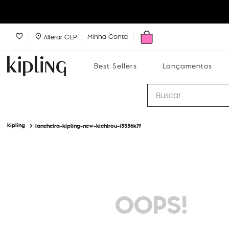
Minha Conta
Alterar CEP
Best Sellers
Lançamentos
Buscar
lancheira-kipling-new-kichirou-i5356k7f
Best Sellers
Lançamentos
Bolsas
OOPS!