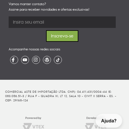
Vamos manter contato?
Assine para receber novidades e ofertas exclusivas!
Acompanhe nossas redes sociais
COMERCIAL ASTE DE IMPORTAÇÃO LTDA. CNPJ: 04.411.431/0004-44 IE:
083.056.51-3 / RUA F - QUADRA XI, LT 12, SALA 10 - CIVIT II SERRA - ES. -
CEP: 29168-124
Powered by
Developed By
Ajuda?