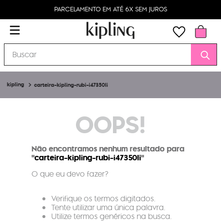
PARCELAMENTO EM ATÉ 6X SEM JUROS
Buscar
carteira-kipling-rubi-i47350li
OOPS!
Não encontramos nenhum resultado para
"
carteira-kipling-rubi-i47350li
"
O que eu devo fazer?
Verifique os termos digitados.
Tente utilizar uma única palavra.
Utilize termos genéricos na busca.