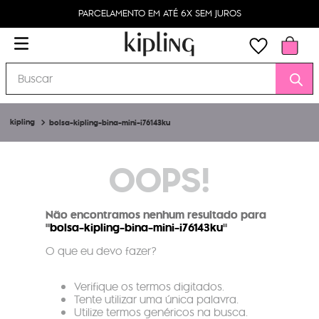
PARCELAMENTO EM ATÉ 6X SEM JUROS
Buscar
bolsa-kipling-bina-mini-i76143ku
OOPS!
Não encontramos nenhum resultado para
"
bolsa-kipling-bina-mini-i76143ku
"
O que eu devo fazer?
Verifique os termos digitados.
Tente utilizar uma única palavra.
Utilize termos genéricos na busca.