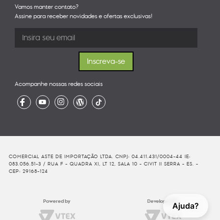
Vamos manter contato?
Assine para receber novidades e ofertas exclusivas!
Acompanhe nossas redes sociais
COMERCIAL ASTE DE IMPORTAÇÃO LTDA. CNPJ: 04.411.431/0004-44 IE:
083.056.51-3 / RUA F - QUADRA XI, LT 12, SALA 10 - CIVIT II SERRA - ES. -
CEP: 29168-124
Powered by
Developed By
Ajuda?