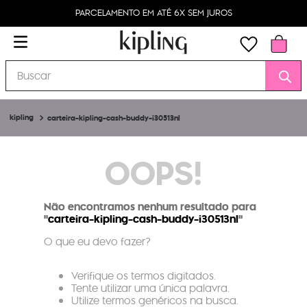
PARCELAMENTO EM ATÉ 6X SEM JUROS
Buscar
carteira-kipling-cash-buddy-i30513nl
OOPS!
Não encontramos nenhum resultado para
"
carteira-kipling-cash-buddy-i30513nl
"
O que eu devo fazer?
Verifique os termos digitados.
Tente utilizar uma única palavra.
Utilize termos genéricos na busca.