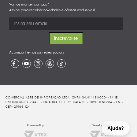
Vamos manter contato?
Assine para receber novidades e ofertas exclusivas!
Acompanhe nossas redes sociais
COMERCIAL ASTE DE IMPORTAÇÃO LTDA. CNPJ: 04.411.431/0004-44 IE:
083.056.51-3 / RUA F - QUADRA XI, LT 12, SALA 10 - CIVIT II SERRA - ES. -
CEP: 29168-124
Powered by
Developed By
Ajuda?