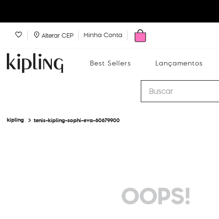
Minha Conta
Alterar CEP
Best Sellers
Lançamentos
Buscar
tenis-kipling-sophi-eva-60679900
Best Sellers
Lançamentos
Bolsas
OOPS!