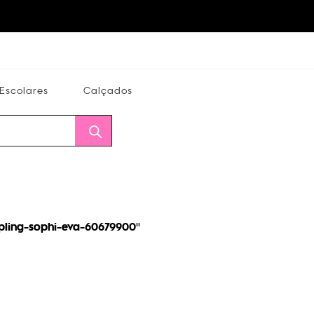
Escolares
Calçados
Calçados
Alterar
Minha
Conta
CEP
ipling-sophi-eva-60679900
"