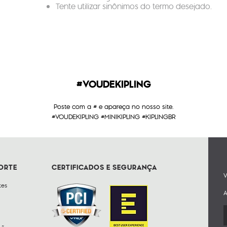
Tente utilizar sinônimos do termo desejado.
#VOUDEKIPLING
Poste com a # e apareça no nosso site.
#VOUDEKIPLING #MINIKIPLING #KIPLINGBR
PORTE
CERTIFICADOS E SEGURANÇA
V
tes
A