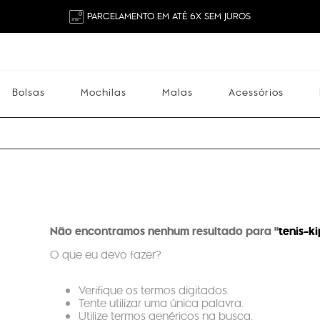
PARCELAMENTO EM ATÉ 6X SEM JUROS
Bolsas
Mochilas
Malas
Acessórios
Mochilas
Malas
Acessórios
Escolares
Não encontramos nenhum resultado para "
tenis-k
O que eu devo fazer?
Verifique os termos digitados.
Tente utilizar uma única palavra.
Utilize termos genéricos na busca.