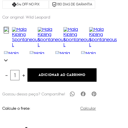
5% OFF NO PIX
180 DIAS DE GARANTIA
Cor original:
Wild Leopard
ADICIONAR AO CARRINHO
－
＋
Calcule o frete:
Calcular