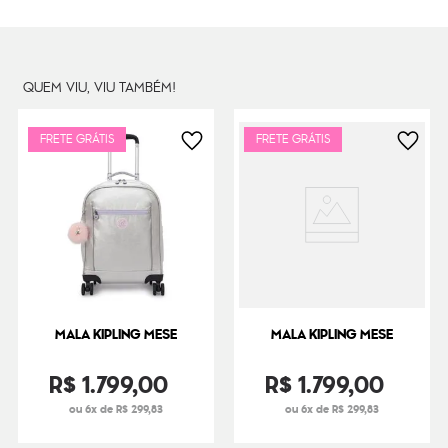
Dimensões
78
cm x
41
cm x
101
cm
Peso
4000
g
QUEM VIU, VIU TAMBÉM!
FRETE GRÁTIS
FRETE GRÁTIS
MALA KIPLING MESE
MALA KIPLING MESE
R$
1
.
799
,
00
R$
1
.
799
,
00
ou 6x de R$ 299,83
ou 6x de R$ 299,83