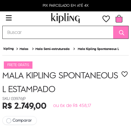
PIX PARCELADO EM ATÉ 4X
Buscar
Malas
Mala Semi-estruturada
Mala Kipling Spontaneous L
FRETE GRÁTIS
MALA KIPLING SPONTANEOUS
L
ESTAMPADO
I33976JP
R$
2
.
749
,
00
ou 6x de R$ 458,17
Comparar