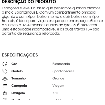
DESCRIÇÃO DO PRODUTO
Espaçosa e leve. Foi nisso que pensamos quando criamos
a mala Spontanous L. Com um compartimento principal
gigante e com zíper, bolso interno e dois bolsos com zíper
frontais, é ideal para viajantes que querem espaço eficiente
e suficiente. As 4 rodinhas duplas de giro 360° oferecem
uma estabilidade incomparável, e as duas travas TSA são
garantia de segurança reforçada.
ESPECIFICAÇÕES
Cor
Estampado
Modelo
Spontaneous L
Tamanho
Grande
Categoria
Viagem
Litragem
101 L
Cor Original
Wild Leopard