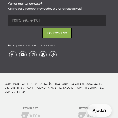
Vamos manter contato?
Assine para receber novidades e ofertas exclusivas!
Acompanhe nossas redes sociais
COMERCIAL ASTE DE IMPORTAÇÃO LTDA. CNPJ: 04.411.431/0004-44 IE:
083.056.51-3 / RUA F - QUADRA XI, LT 12, SALA 10 - CIVIT II SERRA - ES. -
CEP: 29168-124
Powered by
Developed By
Ajuda?