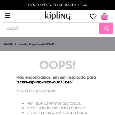
PARCELAMENTO EM ATÉ 6X SEM JUROS
Buscar
tenis-kipling-nice-60673x46
OOPS!
Não encontramos nenhum resultado para
"
tenis-kipling-nice-60673x46
"
O que eu devo fazer?
Verifique os termos digitados.
Tente utilizar uma única palavra.
Utilize termos genéricos na busca.