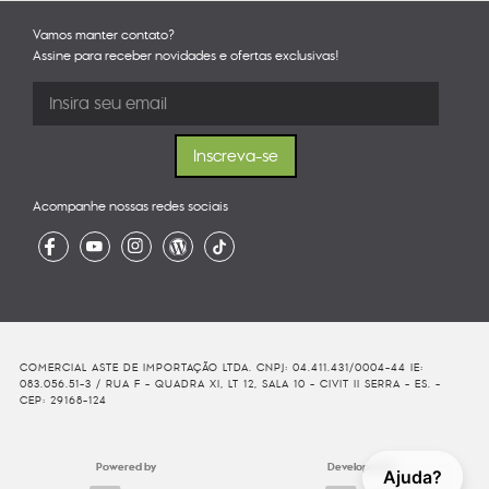
Vamos manter contato?
Assine para receber novidades e ofertas exclusivas!
Acompanhe nossas redes sociais
COMERCIAL ASTE DE IMPORTAÇÃO LTDA. CNPJ: 04.411.431/0004-44 IE:
083.056.51-3 / RUA F - QUADRA XI, LT 12, SALA 10 - CIVIT II SERRA - ES. -
CEP: 29168-124
Powered by
Developed By
Ajuda?