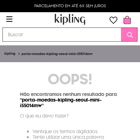
PARCELAMENTO EM ATÉ 6X SEM JUROS
Buscar
porta-moedas-kipling-seoul-mini-i55014mw
OOPS!
Não encontramos nenhum resultado para
"
porta-moedas-kipling-seoul-mini-
i55014mw
"
O que eu devo fazer?
Verifique os termos digitados.
Tente utilizar uma única palavra.