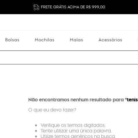
FRETE GRÁTIS ACIMA DE R$ 999,00
Bolsas
Mochilas
Malas
Acessórios
Mochilas
Malas
Acessórios
Escolares
Não encontramos nenhum resultado para "
teni
O que eu devo fazer?
Verifique os termos digitados.
Tente utilizar uma única palavra.
Utilize termos genéricos na busca.