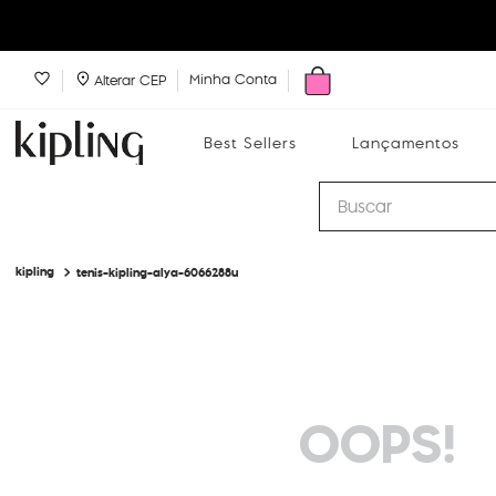
Minha Conta
Alterar CEP
Best Sellers
Lançamentos
Buscar
tenis-kipling-alya-6066288u
Best Sellers
Lançamentos
Bolsas
OOPS!