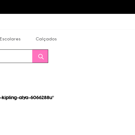
Escolares
Calçados
Calçados
Alterar
Minha
Conta
CEP
s-kipling-alya-6066288u
"