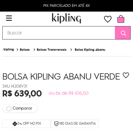
PIX PARCELADO EM ATÉ 4X
Buscar
Bolsas
Bolsas Transversais
Bolsa Kipling Abanu
BOLSA KIPLING ABANU
VERDE
I4208V31
R$
639
,
00
ou 6x de R$ 106,50
Comparar
5% OFF NO PIX
180 DIAS DE GARANTIA