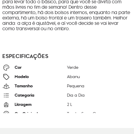
para levar todo o básico, para que você se divirta com
mãos livres no fim de semana! Dentro desse
compartimento, há dois bolsos internos, enquanto na parte
externa, há um bolso frontal e um traseiro também. Melhor
ainda: a alça é ajustável, e aí você decide se vai levar
como transversal ou no ombro.
ESPECIFICAÇÕES
Cor
Verde
Modelo
Abanu
Tamanho
Pequena
Categoria
Dia a Dia
Litragem
2 L
Cor Original
Tender Sage C
Dimensões
14
cm x
20
cm x
8
cm
Peso
250
g