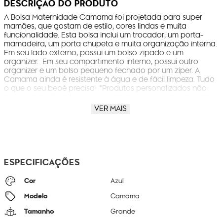
DESCRIÇÃO DO PRODUTO
A Bolsa Maternidade Camama foi projetada para super
mamães, que gostam de estilo, cores lindas e muita
funcionalidade. Esta bolsa inclui um trocador, um porta-
mamadeira, um porta chupeta e muita organização interna.
Em seu lado externo, possui um bolso zipado e um
organizer. Em seu compartimento interno, possui outro
organizer e um bolso pequeno fechado por um zíper. A
Camama ainda é resistente à água e de fácil limpeza. Tudo
o que o seu bebê precisa! *Produtos personalizados não
possuem direito a troca ou reembolso por arrependimento,
as trocas só serão validas para itens com defeito, depois
VER MAIS
de serem analisados por nossa equipe de qualidade, e
deverão ser realizadas somente através do nosso site
oficial.
ESPECIFICAÇÕES
Cor
Azul
Modelo
Camama
Tamanho
Grande