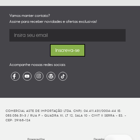
Vamos manter contato?
Assine para receber novidades e ofertas exclusivas!
Acompanhe nossas redes sociais
COMERCIAL ASTE DE IMPORTAÇÃO LTDA. CNPJ: 04.411.431/0004-44 IE:
083.056.51-3 / RUA F - QUADRA XI, LT 12, SALA 10 - CIVIT II SERRA - ES. -
CEP: 29168-124
Powered by
Developed By