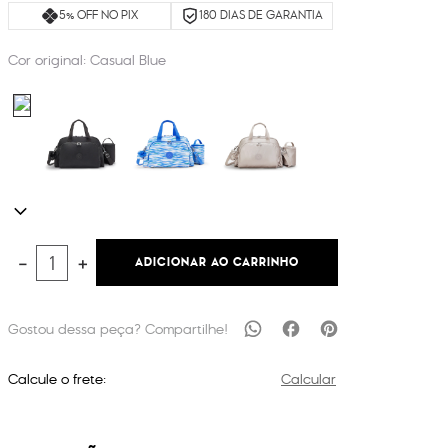
5% OFF NO PIX
180 DIAS DE GARANTIA
Cor original:
Casual Blue
ADICIONAR AO CARRINHO
－
＋
Calcule o frete:
Calcular