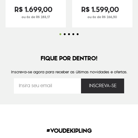
R$
1
.
699
,
00
R$
1
.
599
,
00
ou 6x de R$ 283,17
ou 6x de R$ 266,50
FIQUE POR DENTRO!
Inscreva-se agora para receber as últimas novidades e ofertas.
#VOUDEKIPLING