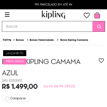
PIX PARCELADO EM ATÉ 4X
Buscar
Bolsas
Bolsas Maternidade
Bolsa Kipling Camama
LANÇAMENTO
BOLSA KIPLING CAMAMA
FRETE GRÁTIS
AZUL
101535PZ
R$
1
.
499
,
00
ou 6x de R$ 249,83
Comparar