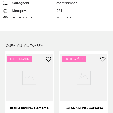
Categoria
Maternidade
Litragem
22 L
Cor Original
Casual Blue
Dimensões
28
cm x
44
cm x
28
cm
Peso
1000
g
QUEM VIU, VIU TAMBÉM!
FRETE GRÁTIS
FRETE GRÁTIS
BOLSA KIPLING CAMAMA
BOLSA KIPLING CAMAMA