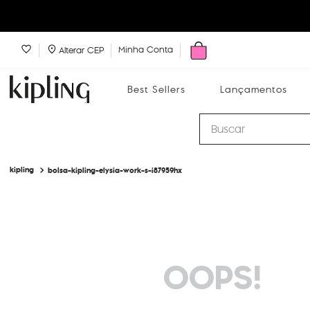
Minha Conta
Alterar CEP
Best Sellers
Lançamentos
Buscar
bolsa-kipling-elysia-work-s-i87959hx
Best Sellers
Lançamentos
Bolsas
OOPS!