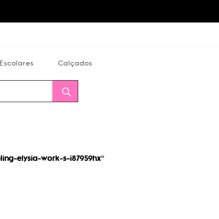
Escolares
Calçados
Calçados
Alterar
Minha
Conta
CEP
ling-elysia-work-s-i87959hx
"