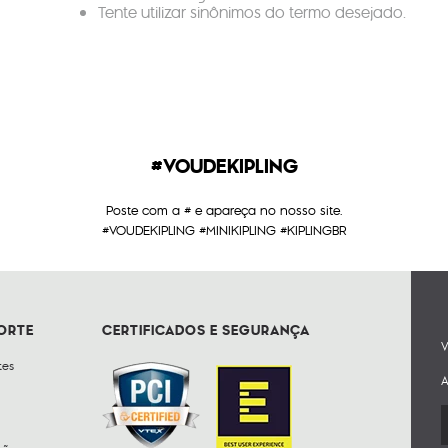
Tente utilizar sinônimos do termo desejado.
#VOUDEKIPLING
Poste com a # e apareça no nosso site.
#VOUDEKIPLING #MINIKIPLING #KIPLINGBR
PORTE
CERTIFICADOS E SEGURANÇA
V
tes
A