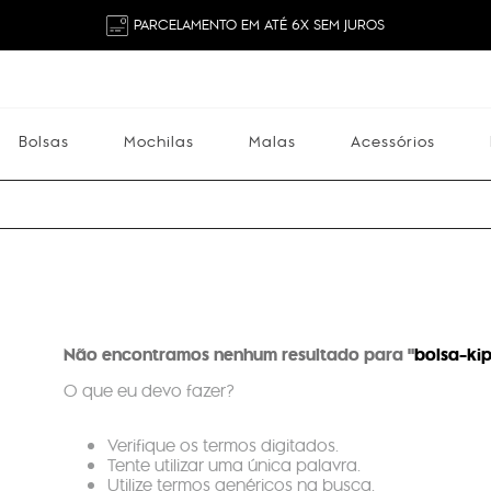
PARCELAMENTO EM ATÉ 6X SEM JUROS
Bolsas
Mochilas
Malas
Acessórios
Mochilas
Malas
Acessórios
Escolares
Não encontramos nenhum resultado para "
bolsa-kip
O que eu devo fazer?
Verifique os termos digitados.
Tente utilizar uma única palavra.
Utilize termos genéricos na busca.