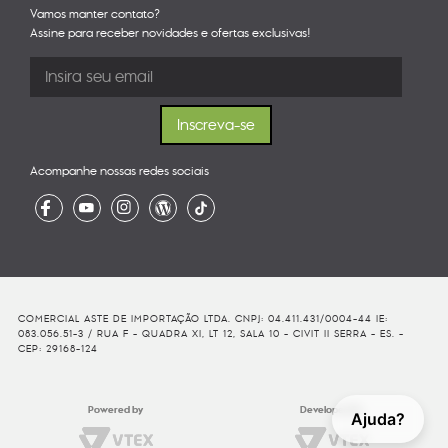
Vamos manter contato?
Assine para receber novidades e ofertas exclusivas!
Acompanhe nossas redes sociais
COMERCIAL ASTE DE IMPORTAÇÃO LTDA. CNPJ: 04.411.431/0004-44 IE:
083.056.51-3 / RUA F - QUADRA XI, LT 12, SALA 10 - CIVIT II SERRA - ES. -
CEP: 29168-124
Powered by
Developed By
Ajuda?