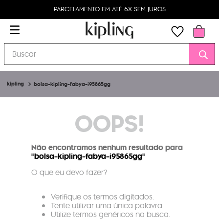
PARCELAMENTO EM ATÉ 6X SEM JUROS
Buscar
bolsa-kipling-fabya-i95865gg
OOPS!
Não encontramos nenhum resultado para
"
bolsa-kipling-fabya-i95865gg
"
O que eu devo fazer?
Verifique os termos digitados.
Tente utilizar uma única palavra.
Utilize termos genéricos na busca.