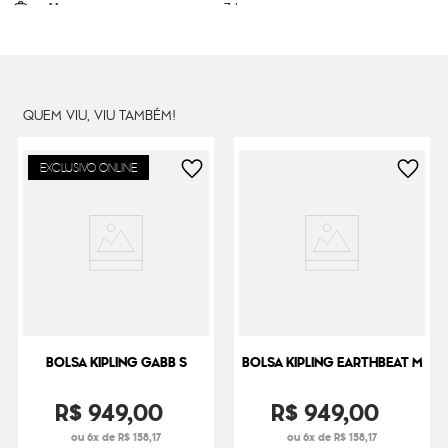
Litragem
7 L
Cor Original
Grey Gris
Dimensões
23
cm x
33
cm x
12
cm
Peso
320
g
QUEM VIU, VIU TAMBÉM!
EXCLUSIVO ONLINE
BOLSA KIPLING GABB S
BOLSA KIPLING EARTHBEAT M
R$
949
,
00
R$
949
,
00
ou 6x de R$ 158,17
ou 6x de R$ 158,17