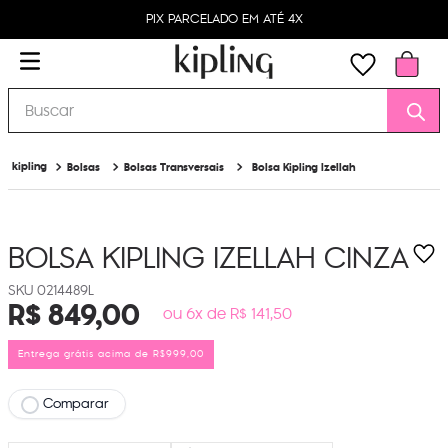
PIX PARCELADO EM ATÉ 4X
Buscar
Bolsas
Bolsas Transversais
Bolsa Kipling Izellah
BOLSA KIPLING IZELLAH
CINZA
0214489L
R$
849
,
00
ou 6x de R$ 141,50
Entrega grátis acima de R$999,00
Comparar