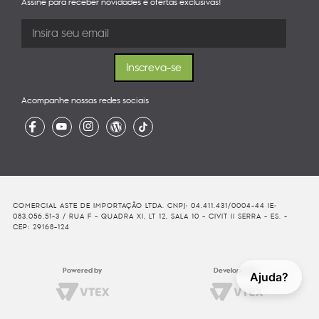
Assine para receber novidades e ofertas exclusivas!
Acompanhe nossas redes sociais
COMERCIAL ASTE DE IMPORTAÇÃO LTDA. CNPJ: 04.411.431/0004-44 IE:
083.056.51-3 / RUA F - QUADRA XI, LT 12, SALA 10 - CIVIT II SERRA - ES. -
CEP: 29168-124
Powered by
Developed By
Ajuda?