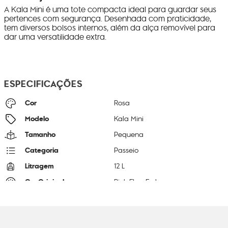
A Kala Mini é uma tote compacta ideal para guardar seus
pertences com segurança. Desenhada com praticidade,
tem diversos bolsos internos, além da alça removível para
dar uma versatilidade extra.
ESPECIFICAÇÕES
Cor
Rosa
Modelo
Kala Mini
Tamanho
Pequena
Categoria
Passeio
Litragem
12 L
Cor Original
Pink Flow Emb
Dimensões
22
cm x
22
cm x
37
cm
Peso
380
g