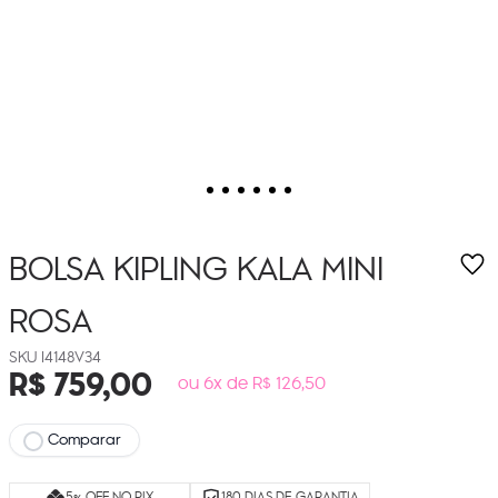
BOLSA KIPLING KALA MINI
ROSA
I4148V34
R$
759
,
00
ou 6x de R$ 126,50
Comparar
5% OFF NO PIX
180 DIAS DE GARANTIA