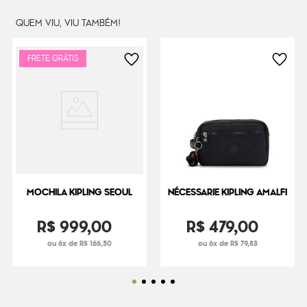
QUEM VIU, VIU TAMBÉM!
FRETE GRÁTIS
MOCHILA KIPLING SEOUL
NÉCESSARIE KIPLING AMALFI
R$
999
,
00
R$
479
,
00
ou 6x de R$ 166,50
ou 6x de R$ 79,83