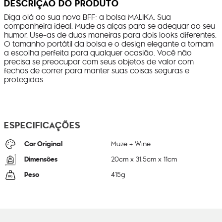
DESCRIÇÃO DO PRODUTO
Diga olá ao sua nova BFF: a bolsa MALIKA. Sua
companheira ideal. Mude as alças para se adequar ao seu
humor. Use-as de duas maneiras para dois looks diferentes.
O tamanho portátil da bolsa e o design elegante a tornam
a escolha perfeita para qualquer ocasião. Você não
precisa se preocupar com seus objetos de valor com
fechos de correr para manter suas coisas seguras e
protegidas.
ESPECIFICAÇÕES
Cor Original
Muze + Wine
Dimensões
20
cm x
31.5
cm x
11
cm
Peso
415
g