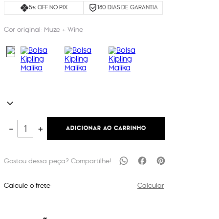
5% OFF NO PIX
180 DIAS DE GARANTIA
Cor original:
Muze + Wine
ADICIONAR AO CARRINHO
－
＋
Calcule o frete:
Calcular