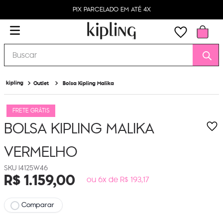
PIX PARCELADO EM ATÉ 4X
Buscar
Outlet
Bolsa Kipling Malika
FRETE GRÁTIS
BOLSA KIPLING MALIKA
VERMELHO
I4125W46
R$
1
.
159
,
00
ou 6x de R$ 193,17
Comparar