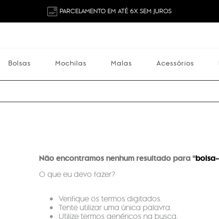
PARCELAMENTO EM ATÉ 6X SEM JUROS
Bolsas
Mochilas
Malas
Acessórios
Mochilas
Malas
Acessórios
Escolares
Não encontramos nenhum resultado para "
bolsa-
O que eu devo fazer?
Verifique os termos digitados.
Tente utilizar uma única palavra.
Utilize termos genéricos na busca.