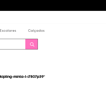
Escolares
Calçados
Calçados
Alterar
Minha
Conta
CEP
kipling-minta-l-i7807p39
"