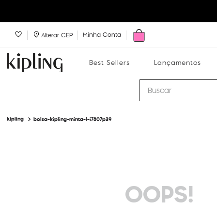
Minha Conta
Alterar CEP
Best Sellers
Lançamentos
Buscar
bolsa-kipling-minta-l-i7807p39
Best Sellers
Lançamentos
Bolsas
OOPS!