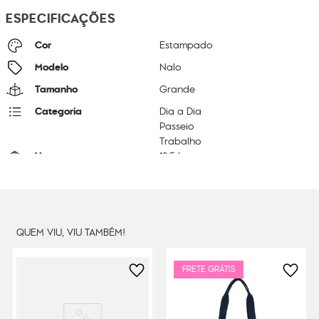
ESPECIFICAÇÕES
Cor
Estampado
Modelo
Nalo
Tamanho
Grande
Categoria
Dia a Dia
Passeio
Trabalho
Litragem
18.5 L
Cor Original
Bla Blue Beige
Dimensões
27
cm x
47
cm x
16
cm
Peso
33
g
QUEM VIU, VIU TAMBÉM!
FRETE GRÁTIS