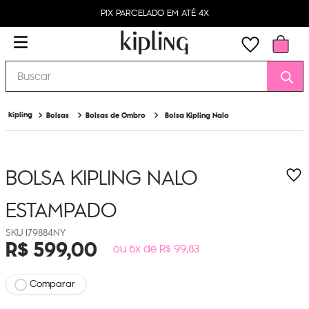
PIX PARCELADO EM ATÉ 4X
Buscar
Bolsas
Bolsas de Ombro
Bolsa Kipling Nalo
BOLSA KIPLING NALO
ESTAMPADO
I79884NY
R$
599
,
00
ou 6x de R$ 99,83
Comparar