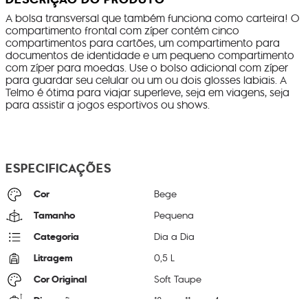
A bolsa transversal que também funciona como carteira! O
compartimento frontal com zíper contém cinco
compartimentos para cartões, um compartimento para
documentos de identidade e um pequeno compartimento
com zíper para moedas. Use o bolso adicional com zíper
para guardar seu celular ou um ou dois glosses labiais. A
Telmo é ótima para viajar superleve, seja em viagens, seja
para assistir a jogos esportivos ou shows.
ESPECIFICAÇÕES
Cor
Bege
Tamanho
Pequena
Categoria
Dia a Dia
Litragem
0,5 L
Cor Original
Soft Taupe
Dimensões
18
cm x
11
cm x
4
cm