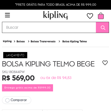
*FRETE GRÁTIS PARA TODO BRASIL ACIMA DE R$ 999,00
Buscar
Bolsas
Bolsas Transversais
Bolsa Kipling Telmo
LANÇAMENTO
BOLSA KIPLING TELMO
BEGE
I80844PW
R$
569
,
00
ou 6x de R$ 94,83
Entrega grátis acima de R$999,00
Comparar