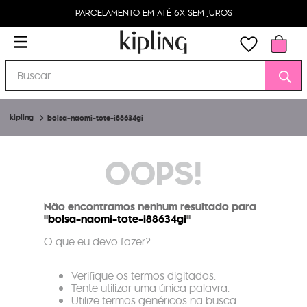
PARCELAMENTO EM ATÉ 6X SEM JUROS
Buscar
bolsa-naomi-tote-i88634gi
OOPS!
Não encontramos nenhum resultado para
"
bolsa-naomi-tote-i88634gi
"
O que eu devo fazer?
Verifique os termos digitados.
Tente utilizar uma única palavra.
Utilize termos genéricos na busca.