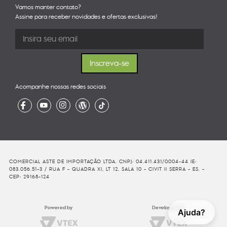
Vamos manter contato?
Assine para receber novidades e ofertas exclusivas!
Acompanhe nossas redes sociais
COMERCIAL ASTE DE IMPORTAÇÃO LTDA. CNPJ: 04.411.431/0004-44 IE:
083.056.51-3 / RUA F - QUADRA XI, LT 12, SALA 10 - CIVIT II SERRA - ES. -
CEP: 29168-124
Powered by
Developed By
Ajuda?