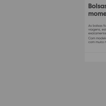
Bolsa
mome
As bolsas f
viagens, es
exatamente
Com modelos
com muito m