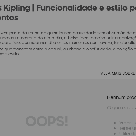
s Kipling | Funcionalidade e estilo
ntos
azem parte da rotina de quem busca praticidade sem abrir mão de es
tudos ou a correria do dia a dia, a bolsa ideal precisa unir organizaçã
 para isso: acompanhar diferentes momentos com leveza, funcionali
 que transitam entre o casual, o urbano e o sofisticado, a coleção 
ais estilo.
VEJA MAIS SOBRE
Nenhum prod
O que eu dev
OOPS!
Verifiq
Tente u
Utilize