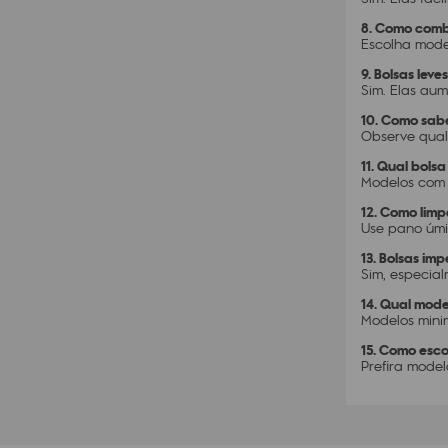
8. Como combi
Escolha model
9. Bolsas lev
Sim. Elas au
10. Como sabe
Observe qual
11. Qual bols
Modelos com 
12. Como limp
Use pano úmi
13. Bolsas im
Sim, especia
14. Qual mode
Modelos minim
15. Como esco
Prefira model