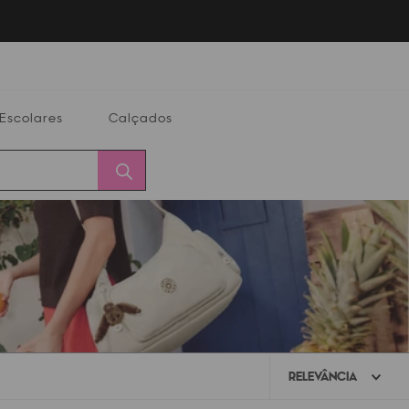
Escolares
Calçados
Calçados
Alterar
Minha
Conta
CEP
RELEVÂNCIA