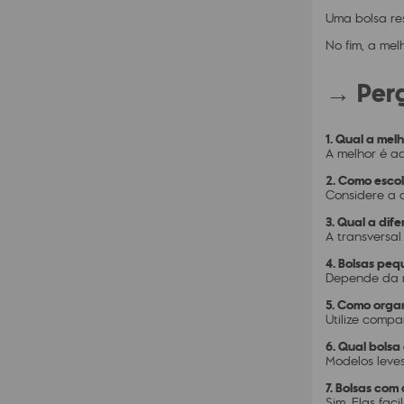
Uma bolsa re
No fim, a mel
→ Perg
1. Qual a mel
A melhor é a
2. Como escol
Considere a q
3. Qual a dife
A transversa
4. Bolsas peq
Depende da r
5. Como organ
Utilize compa
6. Qual bolsa
Modelos leves
7. Bolsas com
Sim. Elas fac