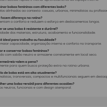
nar bolsas femininas com diferentes looks?
os alinhados ao contexto: casuais, urbanos, minimalistas ou profissio
es fazem diferença na rotina?
mentam o conforto e reduzem o esforço em deslocamentos longos.
r se uma bolsa é resistente e durável?
idade dos materiais, estrutura, acabamento e funcionalidade.
a é ideal para trabalho ou faculdade?
maior capacidade, organização interna e conforto no transporte.
ar e conservar bolsas femininas?
do com sabão neutro e armazene corretamente em local seco.
permeáveis valem a pena?
lmente para quem busca proteção extra na rotina urbana.
lo de bolsa está em alta atualmente?
alistas, transversais, compactos e multifuncionais seguem em destaq
lher uma bolsa versátil para diferentes ocasiões?
os neutros, funcionais e com design atemporal.