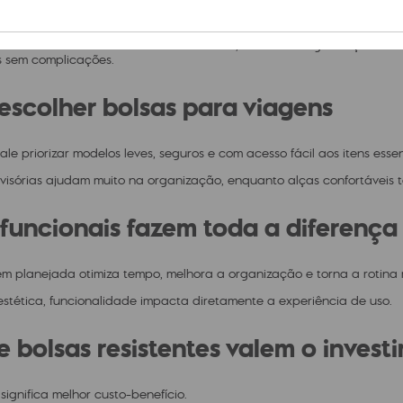
dia fora de casa precisa de soluções inteligentes.
a rotina intensa deve oferecer conforto, excelente organização inte
 sem complicações.
scolher bolsas para viagens
ale priorizar modelos leves, seguros e com acesso fácil aos itens essen
visórias ajudam muito na organização, enquanto alças confortáveis t
 funcionais fazem toda a diferença
m planejada otimiza tempo, melhora a organização e torna a rotina m
estética, funcionalidade impacta diretamente a experiência de uso.
e bolsas resistentes valem o invest
significa melhor custo-benefício.