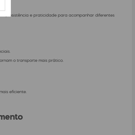
rna, resistência e praticidade para acompanhar diferentes
ciais.
ornam o transporte mais prático.
ais eficiente.
imento