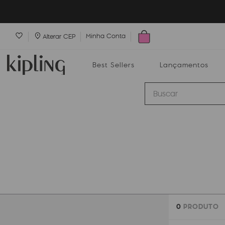
Minha Conta
Alterar CEP
Best Sellers
Lançamentos
Buscar
Best Sellers
Lançamentos
Bolsas
0
PRODUTO