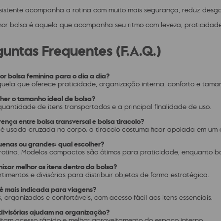
sistente acompanha a rotina com muito mais segurança, reduz desga
hor bolsa é aquela que acompanha seu ritmo com leveza, praticidade 
untas Frequentes (F.A.Q.)
hor bolsa feminina para o dia a dia?
quela que oferece praticidade, organização interna, conforto e tam
her o tamanho ideal de bolsa?
uantidade de itens transportados e a principal finalidade de uso.
rença entre bolsa transversal e bolsa tiracolo?
l é usada cruzada no corpo; a tiracolo costuma ficar apoiada em um
uenas ou grandes: qual escolher?
otina. Modelos compactos são ótimos para praticidade, enquanto b
izar melhor os itens dentro da bolsa?
rtimentos e divisórias para distribuir objetos de forma estratégica.
 é mais indicada para viagens?
, organizados e confortáveis, com acesso fácil aos itens essenciais.
 divisórias ajudam na organização?
ilitam acesso rápido e melhor aproveitamento do espaço interno.