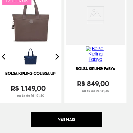
FRETE GRÁTIS
BOLSA KIPLING FABYA
BOLSA KIPLING COLISSA UP
R$
849
,
00
R$
1
.
149
,
00
ou 6x de R$ 141,50
ou 6x de R$ 191,50