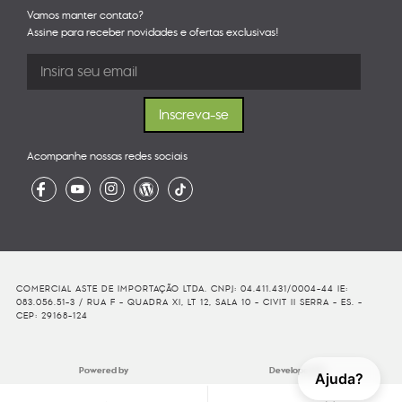
Vamos manter contato?
Assine para receber novidades e ofertas exclusivas!
Acompanhe nossas redes sociais
COMERCIAL ASTE DE IMPORTAÇÃO LTDA. CNPJ: 04.411.431/0004-44 IE:
083.056.51-3 / RUA F - QUADRA XI, LT 12, SALA 10 - CIVIT II SERRA - ES. -
CEP: 29168-124
Powered by
Developed By
Ajuda?