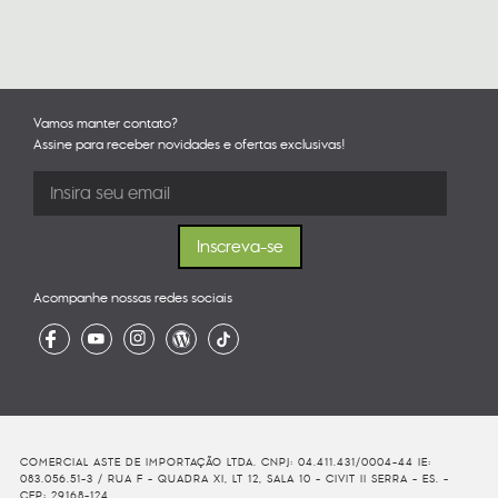
Vamos manter contato?
Assine para receber novidades e ofertas exclusivas!
Acompanhe nossas redes sociais
COMERCIAL ASTE DE IMPORTAÇÃO LTDA. CNPJ: 04.411.431/0004-44 IE:
083.056.51-3 / RUA F - QUADRA XI, LT 12, SALA 10 - CIVIT II SERRA - ES. -
CEP: 29168-124