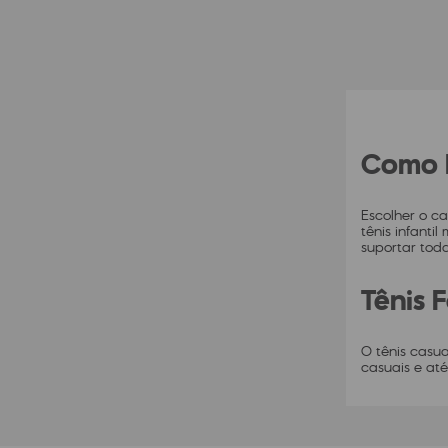
Como E
Escolher o ca
tênis infanti
suportar toda
Tênis 
O tênis casu
casuais e até