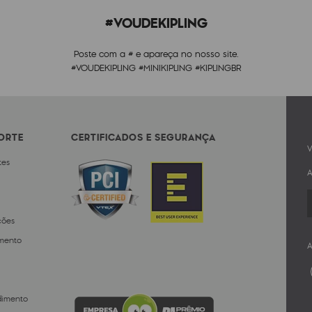
#VOUDEKIPLING
Poste com a # e apareça no nosso site.
#VOUDEKIPLING #MINIKIPLING #KIPLINGBR
PORTE
CERTIFICADOS E SEGURANÇA
V
tes
A
ções
mento
A
dimento