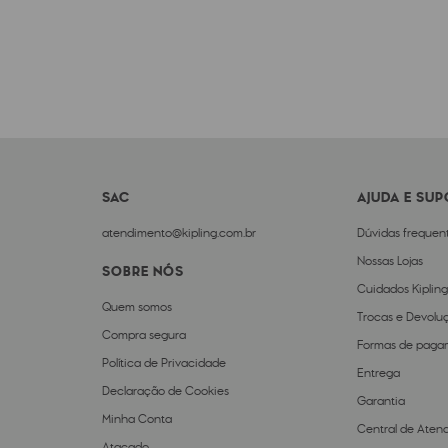
SAC
AJUDA E SU
atendimento@kipling.com.br
Dúvidas frequen
Nossas Lojas
SOBRE NÓS
Cuidados Kipling
Quem somos
Trocas e Devolu
Compra segura
Formas de paga
Política de Privacidade
Entrega
Declaração de Cookies
Garantia
Minha Conta
Central de Aten
Atacado