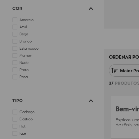
COR
Amarelo
Azul
Bege
Branco
Estampado
Marrom
ORDENAR PO
Nude
Preto
Maior Pr
Rosa
37
PRODUTO
Vinho
TIPO
Bem-vin
Cadarço
Elástico
Explore uma
de tênis, s
Flat
Iate