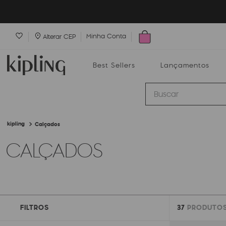
Minha Conta
Alterar CEP
Best Sellers
Lançamentos
Buscar
Calçados
Best Sellers
Lançamentos
Bolsas
CALÇADOS
FILTROS
37
PRODUTO