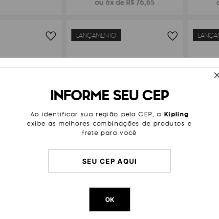
ou 6x de R$ 76,65
LANÇAMENTO
LANÇA
INFORME SEU CEP
Ao identificar sua região pelo CEP, a
Kipling
exibe as melhores combinações de produtos e
frete para você
NG FLAT
KIPLING FLAT
99
,
90
R$
199
,
90
OK