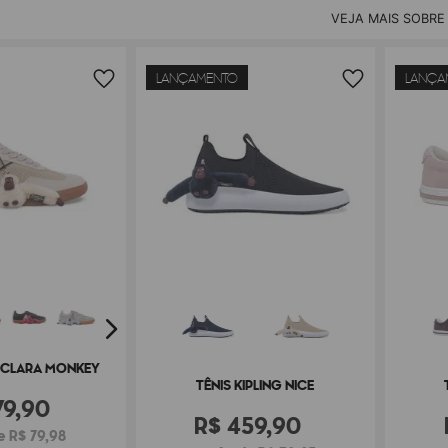
VEJA MAIS SOBRE
LANÇAMENTO
LANÇA
G CLARA MONKEY
TÊNIS KIPLING NICE
79
,
90
R$
459
,
90
e R$ 79,98