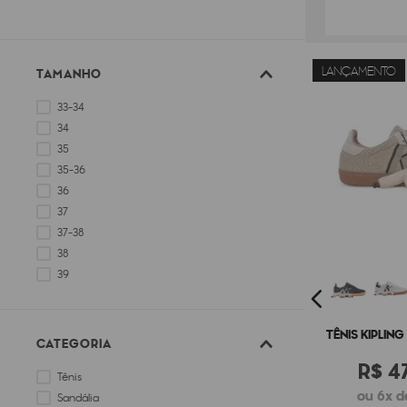
LANÇAMENTO
TAMANHO
33-34
34
35
35-36
36
37
37-38
38
39
39-40
TÊNIS KIPLIN
CATEGORIA
R$
4
Tênis
ou 6x d
Sandália