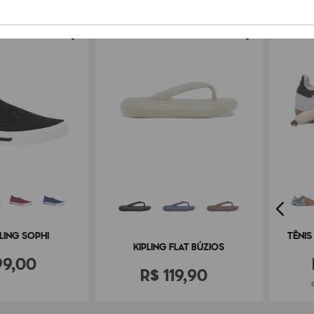
PLING SOPHI
TÊNIS
KIPLING FLAT BÚZIOS
99
,
00
R$
119
,
90