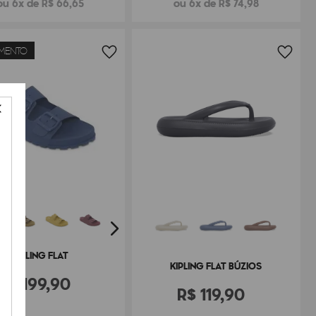
ou 6x de R$ 66,65
ou 6x de R$ 74,98
MENTO
KIPLING FLAT
KIPLING FLAT BÚZIOS
R$
199
,
90
R$
119
,
90