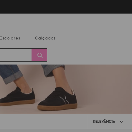
Escolares
Calçados
Calçados
Alterar
Minha
Conta
CEP
RELEVÂNCIA