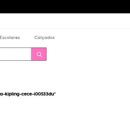
Escolares
Calçados
Calçados
Alterar
Minha
Conta
CEP
ra-kipling-cece-i00533du
"