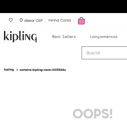
Minha Conta
Alterar CEP
Best Sellers
Lançamentos
Buscar
carteira-kipling-cece-i00533du
Best Sellers
Lançamentos
Bolsas
OOPS!