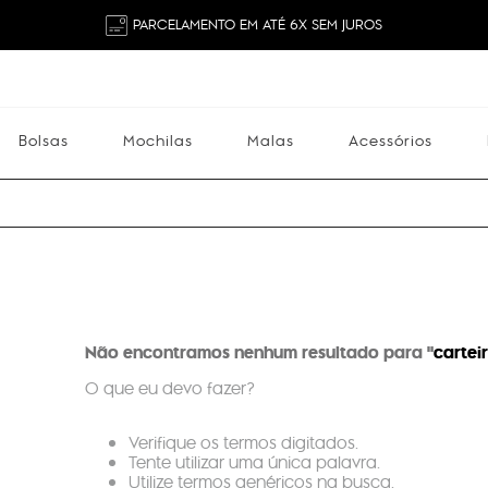
PARCELAMENTO EM ATÉ 6X SEM JUROS
Bolsas
Mochilas
Malas
Acessórios
Mochilas
Malas
Acessórios
Escolares
Não encontramos nenhum resultado para "
cartei
O que eu devo fazer?
Verifique os termos digitados.
Tente utilizar uma única palavra.
Utilize termos genéricos na busca.