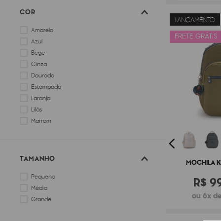
COR
LANÇAMENTO
Amarelo
FRETE GRÁTIS
Azul
Bege
Cinza
Dourado
Estampado
Laranja
Lilás
Marrom
Prata
TAMANHO
MOCHILA K
Pequena
R$
9
Média
ou 6x de
Grande