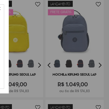
MENTO
LANÇAMENTO
 GRÁTIS
FRETE GRÁTIS
ILA KIPLING SEOUL LAP
MOCHILA KIPLING SEOUL LAP
R$
1
.
049
,
00
R$
1
.
049
,
00
ou 6x de R$ 174,83
ou 6x de R$ 174,83
MENTO
LANÇAMENTO