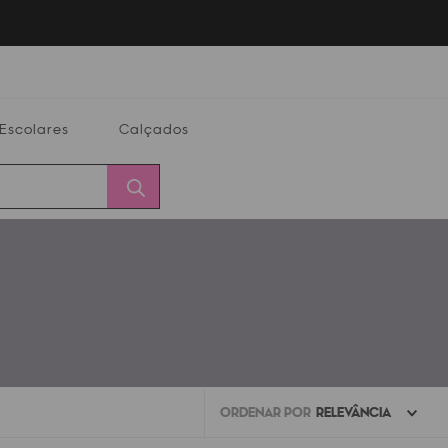
Escolares
Calçados
Calçados
Alterar
Minha
Conta
CEP
ORDENAR POR
RELEVÂNCIA