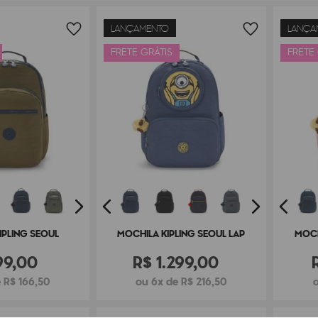
LANÇAMENTO
LANÇA
FRETE GRÁTIS
FRETE
IPLING SEOUL
MOCHILA KIPLING SEOUL LAP
MOCH
99
,
00
R$
1
.
299
,
00
 R$ 166,50
ou 6x de R$ 216,50