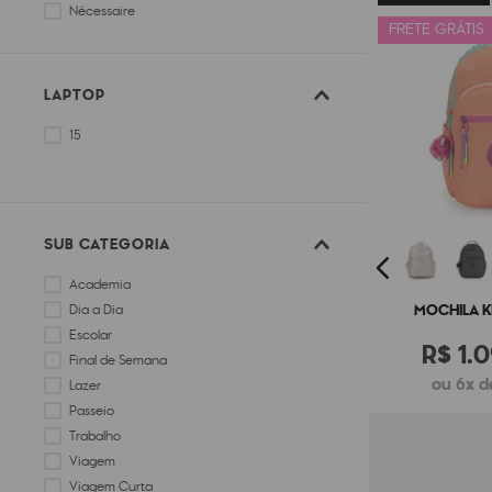
Nécessaire
FRETE GRÁTIS
Macaco
LAPTOP
15
SUB CATEGORIA
Academia
MOCHILA K
Dia a Dia
Escolar
R$
1
.
0
Final de Semana
ou 6x de
Lazer
Passeio
Trabalho
Viagem
Viagem Curta