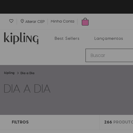
Minha Conta
Alterar CEP
Best Sellers
Lançamentos
Buscar
Dia a Dia
Best Sellers
Lançamentos
Bolsas
DIA A DIA
FILTROS
266
PRODUT