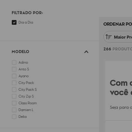
FILTRADO POR:
Dia a Dia
ORDENAR PO
Maior Pr
266
PRODUT
MODELO
Adino
Anto S
Ayano
Com d
City Pack
você 
City Pack S
City Zip S
Class Room
Seja para o
Damien L
Delia
Delia M