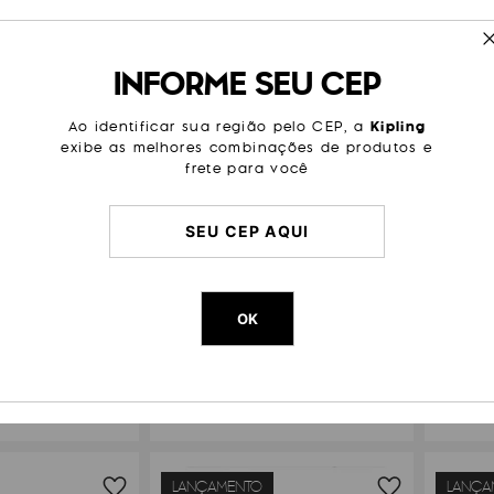
LANÇAMENTO
LANÇA
FRETE GRÁTIS
FRETE
INFORME SEU CEP
Ao identificar sua região pelo CEP, a
Kipling
exibe as melhores combinações de produtos e
frete para você
OK
LING SEOUL LAP
MOCHILA KIPLING SEOUL LAP
MOCH
99
,
00
R$
1
.
149
,
00
 R$ 166,50
ou 6x de R$ 191,50
LANÇAMENTO
LANÇA