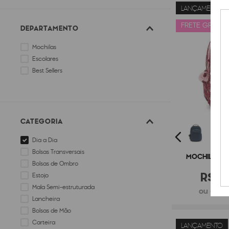
LANÇAMENTO
FRETE GRÁTIS
DEPARTAMENTO
Mochilas
Escolares
Best Sellers
CATEGORIA
Dia a Dia
Bolsas Transversais
MOCHILA KIP
Bolsas de Ombro
R$
9
Estojo
Mala Semi-estruturada
ou 6x de
Lancheira
Bolsas de Mão
Carteira
LANÇAMENTO