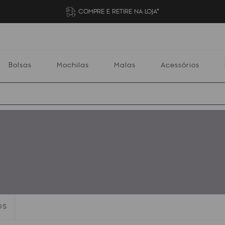
COMPRE E RETIRE NA LOJA*
Bolsas
Mochilas
Malas
Acessórios
Mochilas
Malas
Acessórios
Escolares
OS