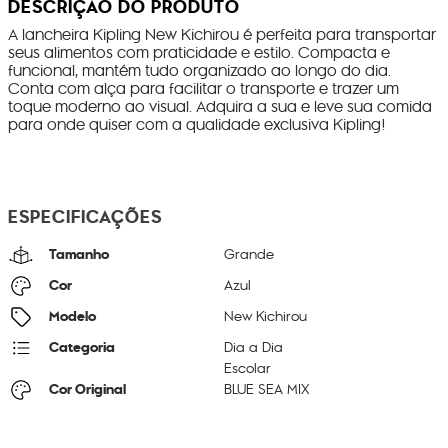
DESCRIÇÃO DO PRODUTO
A lancheira Kipling New Kichirou é perfeita para transportar
seus alimentos com praticidade e estilo. Compacta e
funcional, mantém tudo organizado ao longo do dia.
Conta com alça para facilitar o transporte e trazer um
toque moderno ao visual. Adquira a sua e leve sua comida
para onde quiser com a qualidade exclusiva Kipling!
ESPECIFICAÇÕES
Tamanho
Grande
Cor
Azul
Modelo
New Kichirou
Categoria
Dia a Dia
Escolar
Cor Original
BLUE SEA MIX
Dimensões
20
cm x
23
cm x
12
cm