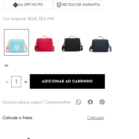
5% OFF NO PIX
180 DIAS DE GARANTIA
Cor original:
BLUE SEA MIX
ADICIONAR AO CARRINHO
－
＋
Calcule o frete:
Calcular