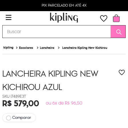
PIX PARCELADO EM ATÉ 4X
Buscar
Escolares
Lancheira
Lancheira Kipling New Kichirou
LANCHEIRA KIPLING NEW
KICHIROU
AZUL
I7489E3T
R$
579
,
00
ou 6x de R$ 96,50
Comparar