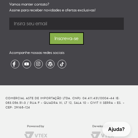
Vamos manter contato?
Assine para receber novidades e ofertas exclusivas!
Acompanhe nossas redes sociais
COMERCIAL ASTE DE IMPORTAÇÃO LTDA. CNPJ: 04.411.431/0004-44 IE:
083.056.51-3 / RUA F - QUADRA XI, LT 12, SALA 10 - CIVIT II SERRA - ES. -
CEP: 29168-124
Powered by
Developed By
Ajuda?