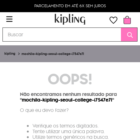
PARCELAMENTO EM ATÉ 6X SEM JUROS
Buscar
mochila-kipling-seoul-college-i7547e7l
OOPS!
Não encontramos nenhum resultado para
"
mochila-kipling-seoul-college-i7547e7l
"
O que eu devo fazer?
Verifique os termos digitados.
Tente utilizar uma única palavra.
Utilize termos genéricos na busca.