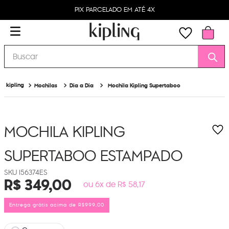
PIX PARCELADO EM ATÉ 4X
Buscar
Mochilas
Dia a Dia
Mochila Kipling Supertaboo
MOCHILA KIPLING
SUPERTABOO
ESTAMPADO
I56374ES
R$
349
,
00
ou 6x de R$ 58,17
Entrega grátis acima de R$999,00