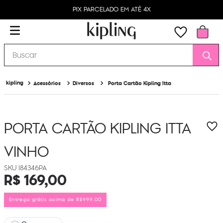
PIX PARCELADO EM ATÉ 4X
Buscar
Acessórios
Diversos
Porta Cartão Kipling Itta
PORTA CARTÃO KIPLING ITTA
VINHO
I84346PA
R$
169
,
00
Entrega grátis acima de R$999,00