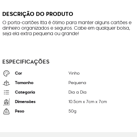
DESCRIÇÃO DO PRODUTO
O porta-cartões Itta é ótimo para manter alguns cartões e
dinheiro organizados e seguros. Cabe em qualquer bolsa,
seja ela extra pequena ou grande!
ESPECIFICAÇÕES
Cor
Vinho
Tamanho
Pequena
Categoria
Dia a Dia
Dimensões
10.5
cm x
7
cm x
7
cm
Peso
50
g