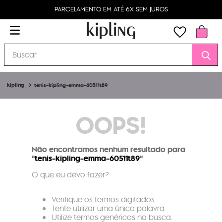
PARCELAMENTO EM ATÉ 6X SEM JUROS
Buscar
tenis-kipling-emma-60511t89
OOPS!
Não encontramos nenhum resultado para
"
tenis-kipling-emma-60511t89
"
O que eu devo fazer?
Verifique os termos digitados.
Tente utilizar uma única palavra.
Utilize termos genéricos na busca.