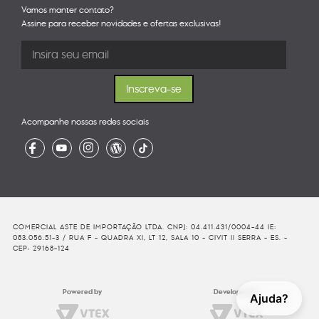
Vamos manter contato?
Assine para receber novidades e ofertas exclusivas!
Acompanhe nossas redes sociais
COMERCIAL ASTE DE IMPORTAÇÃO LTDA. CNPJ: 04.411.431/0004-44 IE:
083.056.51-3 / RUA F - QUADRA XI, LT 12, SALA 10 - CIVIT II SERRA - ES. -
CEP: 29168-124
Powered by
Developed By
Ajuda?