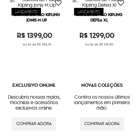
LANÇAMENTO
LANÇAMENTO
SACOLA DE MÃO KIPLING
SACOLA DE MÃO KIPLING
JONIS M UP
DEFEA XL
R$
1399
,
00
R$
1299
,
00
6
R$
233
,
16
6
R$
216
,
50
EXCLUSIVO ONLINE
NOVAS COLEÇÕES
Descubra nossas malas,
Confira os nossos últimos
mochilas e acessórios
lançamentos em primeira
exclusivos online.
mão.
COMPRAR AGORA
COMPRAR AGORA