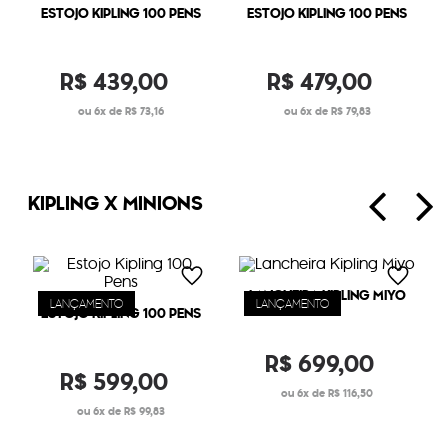
ESTOJO KIPLING 100 PENS
ESTOJO KIPLING 100 PENS
R$
439
,
00
R$
479
,
00
6
R$
73
,
16
6
R$
79
,
83
KIPLING X MINIONS
LANCHEIRA KIPLING MIYO
LANÇAMENTO
LANÇAMENTO
ESTOJO KIPLING 100 PENS
R$
699
,
00
R$
599
,
00
6
R$
116
,
50
6
R$
99
,
83