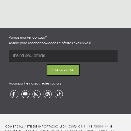
Vamos manter contato?
Assine para receber novidades e ofertas exclusivas!
Acompanhe nossas redes sociais
COMERCIAL ASTE DE IMPORTAÇÃO LTDA. CNPJ: 04.411.431/0004-44 IE:
083.056.51-3 / RUA F - QUADRA XI, LT 12, SALA 10 - CIVIT II SERRA - ES. -