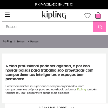
PIX PARCELADO EM ATÉ 4X
Buscar
Bolsas
Pastas
A vida profissional pode ser agitada, e por isso
nossas bolsas para trabalho são projetadas com
compartimentos inteligentes e espaços bem
pensados!
Para você manter seus pertences sempre organizados. Com
compartimentos próprios para seu notebook, as bolsas
Kipling
também
tornam seu look corporativo ainda mais elegante!
VEJA MAIS SOBRE