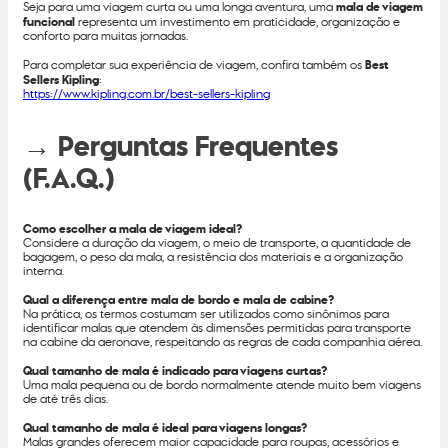
Seja para uma viagem curta ou uma longa aventura, uma
mala de viagem
funcional
representa um investimento em praticidade, organização e
conforto para muitas jornadas.
Para completar sua experiência de viagem, confira também os
Best
Sellers Kipling
:
https://www.kipling.com.br/best-sellers-kipling
→ Perguntas Frequentes
(F.A.Q.)
Como escolher a mala de viagem ideal?
Considere a duração da viagem, o meio de transporte, a quantidade de
bagagem, o peso da mala, a resistência dos materiais e a organização
interna.
Qual a diferença entre mala de bordo e mala de cabine?
Na prática, os termos costumam ser utilizados como sinônimos para
identificar malas que atendem às dimensões permitidas para transporte
na cabine da aeronave, respeitando as regras de cada companhia aérea.
Qual tamanho de mala é indicado para viagens curtas?
Uma mala pequena ou de bordo normalmente atende muito bem viagens
de até três dias.
Qual tamanho de mala é ideal para viagens longas?
Malas grandes oferecem maior capacidade para roupas, acessórios e