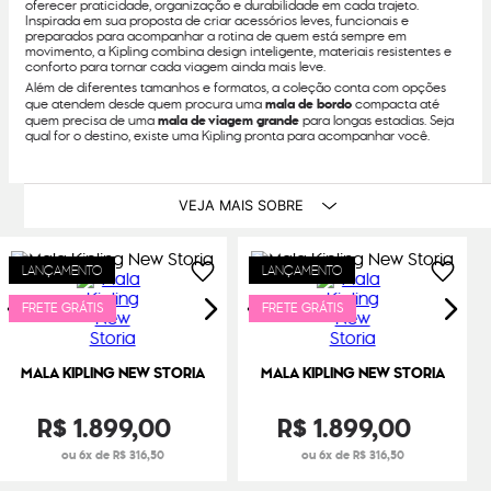
oferecer praticidade, organização e durabilidade em cada trajeto.
Inspirada em sua proposta de criar acessórios leves, funcionais e
preparados para acompanhar a rotina de quem está sempre em
movimento, a Kipling combina design inteligente, materiais resistentes e
conforto para tornar cada viagem ainda mais leve.
Além de diferentes tamanhos e formatos, a coleção conta com opções
que atendem desde quem procura uma
mala de bordo
compacta até
quem precisa de uma
mala de viagem grande
para longas estadias. Seja
qual for o destino, existe uma Kipling pronta para acompanhar você.
VEJA MAIS SOBRE
LANÇAMENTO
LANÇAMENTO
FRETE GRÁTIS
FRETE GRÁTIS
MALA KIPLING NEW STORIA
MALA KIPLING NEW STORIA
R$
1
.
899
,
00
R$
1
.
899
,
00
ou 6x de R$ 316,50
ou 6x de R$ 316,50