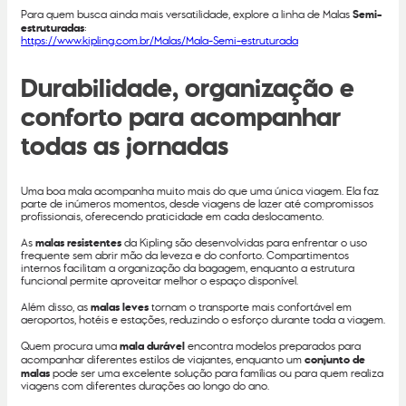
Para quem busca ainda mais versatilidade, explore a linha de Malas
Semi-
estruturadas
:
https://www.kipling.com.br/Malas/Mala-Semi-estruturada
Durabilidade, organização e
conforto para acompanhar
todas as jornadas
Uma boa mala acompanha muito mais do que uma única viagem. Ela faz
parte de inúmeros momentos, desde viagens de lazer até compromissos
profissionais, oferecendo praticidade em cada deslocamento.
As
malas resistentes
da Kipling são desenvolvidas para enfrentar o uso
frequente sem abrir mão da leveza e do conforto. Compartimentos
internos facilitam a organização da bagagem, enquanto a estrutura
funcional permite aproveitar melhor o espaço disponível.
Além disso, as
malas leves
tornam o transporte mais confortável em
aeroportos, hotéis e estações, reduzindo o esforço durante toda a viagem.
Quem procura uma
mala durável
encontra modelos preparados para
acompanhar diferentes estilos de viajantes, enquanto um
conjunto de
malas
pode ser uma excelente solução para famílias ou para quem realiza
viagens com diferentes durações ao longo do ano.