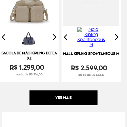
SACOLA DE MÃO KIPLING DEFEA
MALA KIPLING SPONTANEOUS M
XL
R$
1
.
299
,
00
R$
2
.
599
,
00
ou 6x de R$ 216,50
ou 6x de R$ 433,17