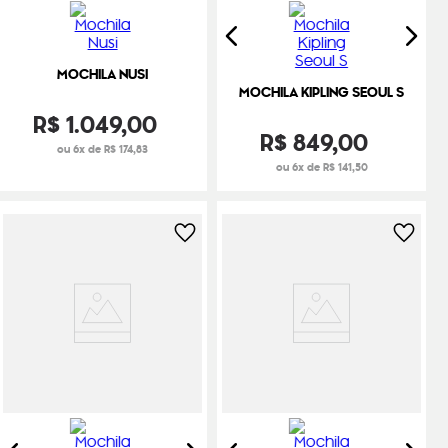
MOCHILA NUSI
MOCHILA KIPLING SEOUL S
R$
1
.
049
,
00
R$
849
,
00
ou 6x de R$ 174,83
ou 6x de R$ 141,50