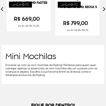
MOCHILA KIPLING FASTER
LANÇAMENTO
LANÇAMENTO
MOCHILA KIPLING SEOUL S
R$
669
,
00
R$
799
,
00
6
R$
111
,
50
6
R$
133
,
16
Mini Mochilas
Encante-se com as mini mochilas da Kipling! Perfeitas para quem quer
carregar apenas os essenciais, as mini mochilas são um sucesso com as
crianças e adultos. Escolha a sua favorita entre as diversas cores e
estampas exclusivas da Kipling.
FIQUE POR DENTRO!