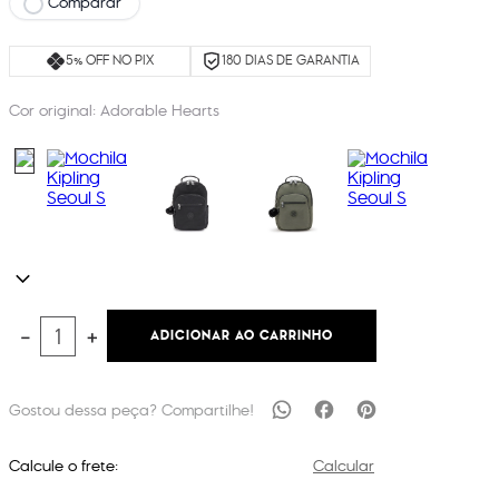
Comparar
5% OFF NO PIX
180 DIAS DE GARANTIA
Cor original:
Adorable Hearts
ADICIONAR AO CARRINHO
－
＋
Calcule o frete:
Calcular