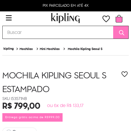
PIX PARCELADO EM ATÉ 4X
Buscar
Mochilas
Mini Mochilas
Mochila Kipling Seoul S
MOCHILA KIPLING SEOUL S
ESTAMPADO
I53571NB
R$
799
,
00
ou 6x de R$ 133,17
Entrega grátis acima de R$999,00