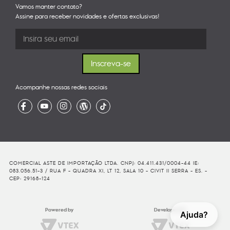
Vamos manter contato?
Assine para receber novidades e ofertas exclusivas!
Acompanhe nossas redes sociais
COMERCIAL ASTE DE IMPORTAÇÃO LTDA. CNPJ: 04.411.431/0004-44 IE:
083.056.51-3 / RUA F - QUADRA XI, LT 12, SALA 10 - CIVIT II SERRA - ES. -
CEP: 29168-124
Powered by
Developed By
Ajuda?