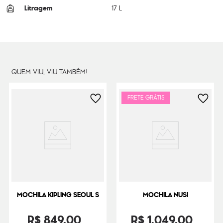
Litragem
17 L
Cor Original
Adorable Hearts
Dimensões
35
cm x
26
cm x
16
cm
Peso
500
g
QUEM VIU, VIU TAMBÉM!
FRETE GRÁTIS
MOCHILA KIPLING SEOUL S
MOCHILA NUSI
R$
849
,
00
R$
1
.
049
,
00