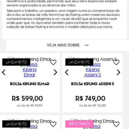
resistência e praticidade, permitindo que seus itens essenciais estejam
sempre organizados e ao alcance das mãos.
Seja para o trabalho, um passeio, uma viagem curta ou compromissos do
dia a dia, as bolsas de mão femininas da Kipling unem materiais duráveis,
compartimentos inteligentes e um visual versátil que acompanha você
onde quer que vá. Aproveite também para conhecer toda a nossa
coleção de bolsas Kipling e encontre o modelo ideal para sua rotina.
VEJA MAIS SOBRE
LANÇAMENTO
LANÇAMENTO
BOLSA KIPLING ELMAR
BOLSA KIPLING ASSENI S
R$
599
,
00
R$
749
,
00
ou 6x de R$ 99,83
ou 6x de R$ 124,83
FRETE GRÁTIS
LANÇAMENTO