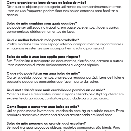
Como organizar os itens dentro da bolsa de mão?
Distribua os objetos por categoria utilizando os compartimentos internos.
Itens de uso frequente podem ficar nos bolsos externos para facilitar o
acesso.
Bolsa de mão combina com quais ocasiões?
Ela pode ser utilizada no trabalho, em passeios, eventos, viagens curtas,
compromissos diários e momentos de lazer.
Qual a melhor bolsa de mão para o trabalho?
Prefira modelos com bom espaço interno, compartimentos organizadores
e materiais resistentes que acompanhem a rotina profissional.
Bolsa de mão é uma boa opção para viagens?
Sim. Ela facilita o transporte de documentos, eletrônicos, carteira e outros
itens essenciais durante deslocamentos e viagens rápidas.
O que não pode faltar em uma bolsa de mão?
Carteira, celular, documentos, chaves, carregador portátil, itens de higiene
pessoal e pequenos acessórios que fazem parte da rotina.
Qual material oferece mais durabilidade para bolsas de mão?
Materiais leves e resistentes, como o nylon utilizado pela Kipling, oferecem
excelente durabilidade, conforto e praticidade para o uso diário.
Como limpar e conservar uma bolsa de mão?
Utilize pano macio levemente umedecido com água e sabão neutro. Evite
produtos abrasivos e mantenha a bolsa armazenada em local seco.
Bolsa de mão pequena ou grande: qual escolher?
Se você transporta poucos objetos, modelos compactos são ideais. Para