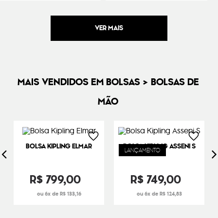
MAIS VENDIDOS EM BOLSAS > BOLSAS DE
MÃO
BOLSA KIPLING ELMAR
BOLSA KIPLING ASSENI S
LANÇAMENTO
R$
799
,
00
R$
749
,
00
6
R$
133
,
16
6
R$
124
,
83