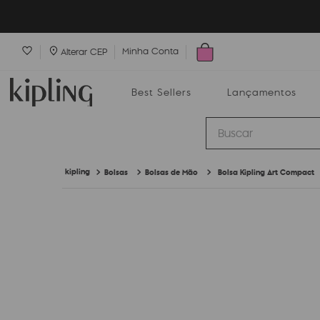
Minha Conta
Alterar CEP
Best Sellers
Lançamentos
Buscar
Bolsas
Bolsas de Mão
Bolsa Kipling Art Compact
Best Sellers
Lançamentos
Bolsas