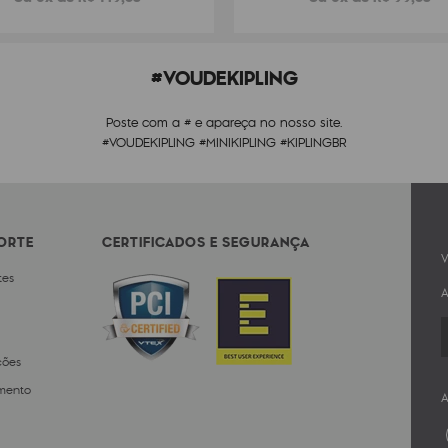
#VOUDEKIPLING
Poste com a # e apareça no nosso site.
#VOUDEKIPLING #MINIKIPLING #KIPLINGBR
PORTE
CERTIFICADOS E SEGURANÇA
V
tes
A
ções
mento
A