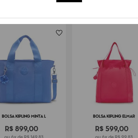
Peso
500
g
BOLSA KIPLING MINTA L
BOLSA KIPLING ELMAR
R$
899
,
00
R$
599
,
00
ou 6x de R$ 149,83
ou 6x de R$ 99,83