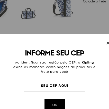
Calcule o frete:
ESPECIFICAÇÕES
INFORME SEU CEP
a quando você só quer trazer
Cor
Estamp
cartão de crédito com você.
Modelo
Art Com
Ao identificar sua região pelo CEP, a
Kipling
exibe as melhores combinações de produtos e
Tamanho
Pequen
frete para você
Categoria
Dia a Di
Passeio
Trabalh
Litragem
1 L
Cor Original
Curious
OK
Dimensões
14
cm x
2