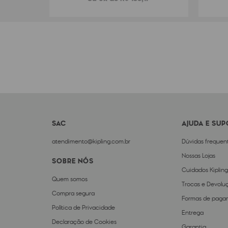
SAC
AJUDA E SU
atendimento@kipling.com.br
Dúvidas frequen
Nossas Lojas
SOBRE NÓS
Cuidados Kipling
Quem somos
Trocas e Devolu
Compra segura
Formas de paga
Política de Privacidade
Entrega
Declaração de Cookies
Garantia