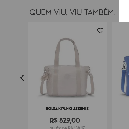
QUEM VIU, VIU TAMBÉM!
INI
0
BOLSA KIPLING ASSENI S
R$
829
,
00
ou 6x de R$ 138,17