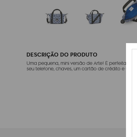
DESCRIÇÃO DO PRODUTO
Uma pequena, mini versão de Arte! É perfeita par
seu telefone, chaves, um cartão de crédito e um 