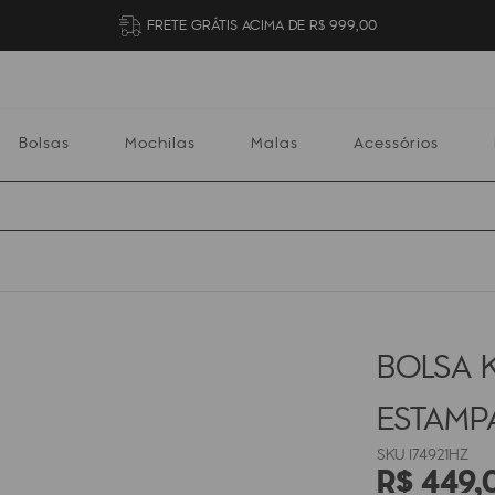
FRETE GRÁTIS ACIMA DE R$ 999,00
Bolsas
Mochilas
Malas
Acessórios
Mochilas
Malas
Acessórios
Escolares
BOLSA 
ESTAM
I74921HZ
R$
449
,