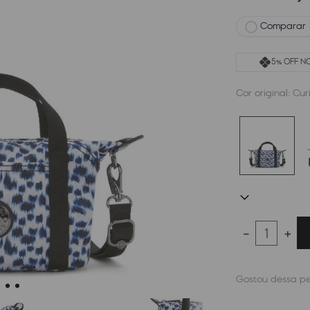
Comparar
5% OFF NO
Cor original:
Cur
－
＋