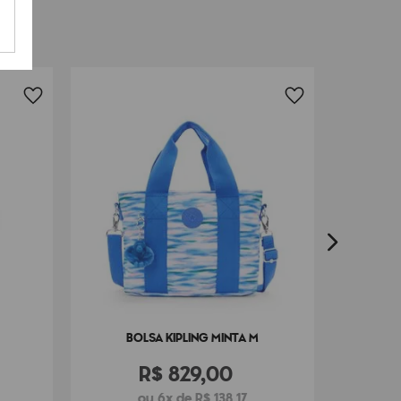
FRETE G
BO
BOLSA KIPLING MINTA M
R$
829
,
00
ou 6x de R$ 138,17