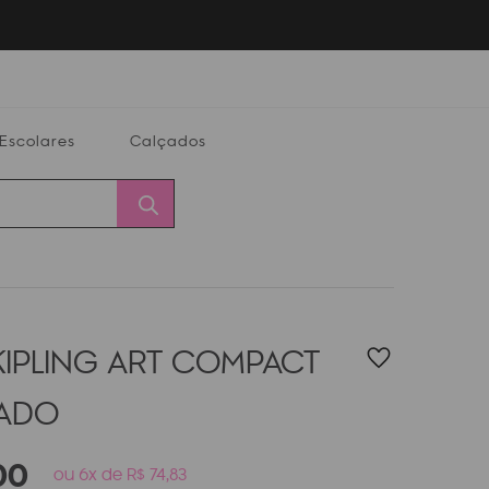
Escolares
Calçados
Calçados
Alterar
Minha
Conta
CEP
KIPLING ART COMPACT
PADO
00
ou 6x de R$ 74,83