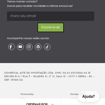
Vamos manter contato?
Assine para receber novidades e ofertas exclusivas!
Acompanhe nossas redes sociais
COMERCIAL ASTE DE IMPORTAÇÃO LTDA. CNPJ: 04.411.431/0004-44 IE:
083.056.51-3 / RUA F - QUADRA XI, LT 12, SALA 10 - CIVIT II SERRA - ES. -
CEP: 29168-124
Powered by
Developed By
Ajuda?