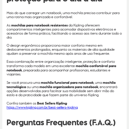
Mais do que carregar um notebook, uma mochila precisa contribuir para
uma rotina mais organizada e confortável.
As
mochilas para notebook resistentes
da Kipling oferecem
compartimentos inteligentes para acomodar dispositivos eletrônicos e
acessórios de forma prática, facilitando o acesso aos itens durante todo o
dia.
O design ergonômico proporciona maior conforto mesmo em
deslocamentos prolongados, enquanto os materiais de alta qualidade
ajudam a preservar a mochila mesmo após anos de uso frequente.
Essa combinação entre organização inteligente, proteção e conforto
transforma cada modelo em uma excelente
mochila confortável para
notebook
, preparada para acompanhar profissionais, estudantes e
viajantes.
Se você procura uma
mochila funcional para notebook
, uma
mochila
tecnológica
ou uma
mochila organizadora para notebook
, encontrará
opções desenvolvidas para facilitar sua mobilidade sem abrir mão do
estilo e da praticidade que fazem parte do universo Kipling.
Confira também os
Best Sellers Kipling
:
https://www.kipling.com.br/best-sellers-kipling
Perguntas Frequentes (F.A.Q.)