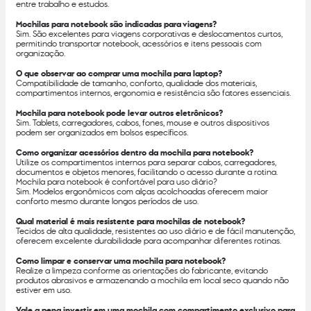
entre trabalho e estudos.
Mochilas para notebook são indicadas para viagens?
Sim. São excelentes para viagens corporativas e deslocamentos curtos,
permitindo transportar notebook, acessórios e itens pessoais com
organização.
O que observar ao comprar uma mochila para laptop?
Compatibilidade de tamanho, conforto, qualidade dos materiais,
compartimentos internos, ergonomia e resistência são fatores essenciais.
Mochila para notebook pode levar outros eletrônicos?
Sim. Tablets, carregadores, cabos, fones, mouse e outros dispositivos
podem ser organizados em bolsos específicos.
Como organizar acessórios dentro da mochila para notebook?
Utilize os compartimentos internos para separar cabos, carregadores,
documentos e objetos menores, facilitando o acesso durante a rotina.
Mochila para notebook é confortável para uso diário?
Sim. Modelos ergonômicos com alças acolchoadas oferecem maior
conforto mesmo durante longos períodos de uso.
Qual material é mais resistente para mochilas de notebook?
Tecidos de alta qualidade, resistentes ao uso diário e de fácil manutenção,
oferecem excelente durabilidade para acompanhar diferentes rotinas.
Como limpar e conservar uma mochila para notebook?
Realize a limpeza conforme as orientações do fabricante, evitando
produtos abrasivos e armazenando a mochila em local seco quando não
estiver em uso.
Vale a pena investir em uma mochila com compartimento exclusivo para