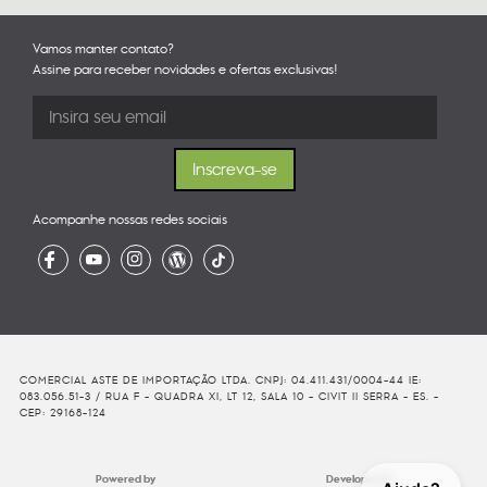
Vamos manter contato?
Assine para receber novidades e ofertas exclusivas!
Acompanhe nossas redes sociais
COMERCIAL ASTE DE IMPORTAÇÃO LTDA. CNPJ: 04.411.431/0004-44 IE:
083.056.51-3 / RUA F - QUADRA XI, LT 12, SALA 10 - CIVIT II SERRA - ES. -
CEP: 29168-124
Powered by
Developed By