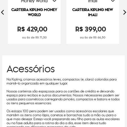
CARTEIRA KIPLING MONEY
CARTEIRA KIPLING NEW
WORLD
IMALI
R$
429
,
00
R$
399
,
00
6
R$
71
,
50
6
R$
66
,
50
Acessórios
Na Kipling, criamos acessórios leves, compactos (e, claro) coloridos para
mantê-lo organizado em qualquer lugar.
Nossas carteiras são espaçosas para os cartões de crédito e deixando
espaço para recibos e outros documentos. Nossos nécessaires podem ser
usados para cosméticos carregando pincéis, compactos e batons e todos
os itens pequenos essenciais.
Os estojos 100 pens podem ser usados como acessórios escolares que
mantêm os itens como lápis, canetas e borrachas tudo a mão ou para o
que mais desejar. Esteja você preparando seu filho para as aulas escolares
ou na fase adulta para a rotina do dia a dia, esse item deixa tudo