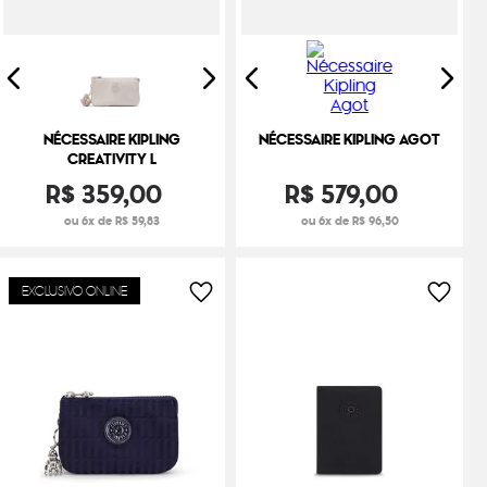
NÉCESSAIRE KIPLING
NÉCESSAIRE KIPLING AGOT
CREATIVITY L
R$
359
,
00
R$
579
,
00
ou 6x de R$ 59,83
ou 6x de R$ 96,50
EXCLUSIVO ONLINE