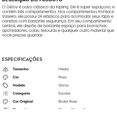
O Gitroy é outro clássico da Kipling. Ele é super espaçoso, e
contém três compartimentos. Nos compartimentos frontal e
traseiro, ele possui 24 elásticos para acomodar seus lápis e
canetas com bastante segurança. Em seu compartimento
central, ele dispõe de bastante espaço para borrachas,
apontadores, colas, tesouras e qualquer outro material que
você precise guardar.
ESPECIFICAÇÕES
Tamanho
Média
Cor
Rosa
Modelo
Gitroy
Categoria
Escolar
Cor Original
Bridal Rose
Dimensões
10
cm x
23
cm x
7
cm