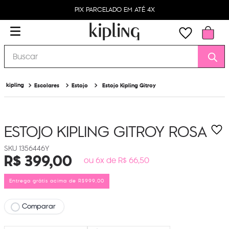
PIX PARCELADO EM ATÉ 4X
Buscar
Escolares
Estojo
Estojo Kipling Gitroy
ESTOJO KIPLING GITROY
ROSA
1356446Y
R$
399
,
00
ou 6x de R$ 66,50
Entrega grátis acima de R$999,00
Comparar