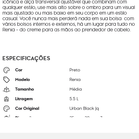
icônica e alça transversal ajustável que combinam com
qualquer estilo, use mais alto sobre o ombro para um visual
mais ajustado ou mais baixo em seu corpo em um estilo
casual. Você nunca mais perderá nada em sua bolsa: com
vários bolsos internos e externos, há um lugar para tudo no
Renia - do creme para as mãos ao prendedor de cabelo.
ESPECIFICAÇÕES
Cor
Preto
Modelo
Renia
Tamanho
Média
Litragem
5.5 L
Cor Original
Urban Black Jq
Dimensões
25
cm x
30
cm x
7
cm
Peso
32
g