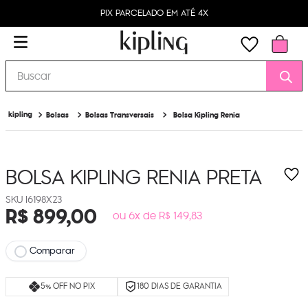
PIX PARCELADO EM ATÉ 4X
Buscar
Bolsas
Bolsas Transversais
Bolsa Kipling Renia
BOLSA KIPLING RENIA
PRETA
I6198X23
R$
899
,
00
ou 6x de R$ 149,83
Comparar
5% OFF NO PIX
180 DIAS DE GARANTIA